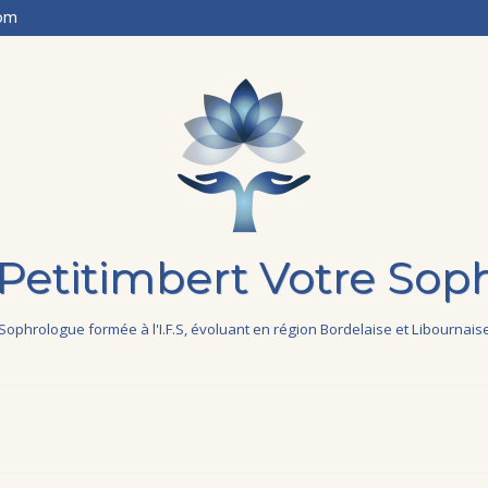
com
 Petitimbert Votre Sop
Sophrologue formée à l'I.F.S, évoluant en région Bordelaise et Libournais