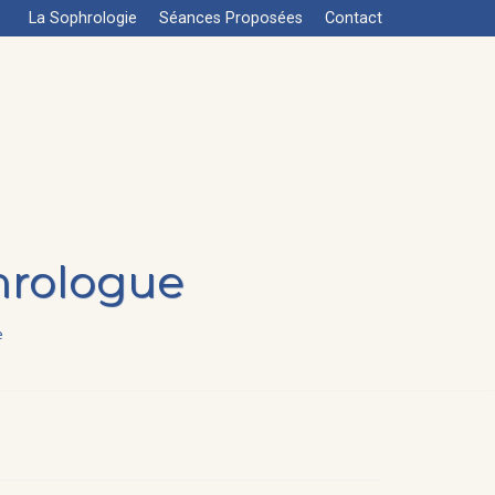
La Sophrologie
Séances Proposées
Contact
hrologue
e